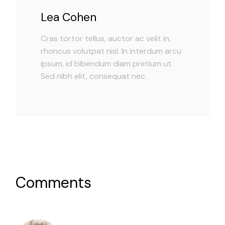
Lea Cohen
Cras tortor tellus, auctor ac velit in,
rhoncus volutpat nisl. In interdum arcu
ipsum, id bibendum diam pretium ut.
Sed nibh elit, consequat nec.
Comments