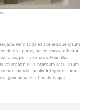
etur
alesuada. Nam sodales scelerisque ipsum
vida orci purus, pellentesque efficitur
t vitae, porttitor eros. Phasellus
cus volutpat nisl. In interdum arcu ipsum,
enatis iaculis iaculis. Integer sit amet
t ligula hendrerit tincidunt quis