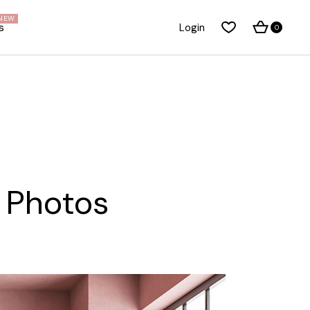
NEW
s
Login
0
About Me
Right Sidebar
About Us
Standard Blog List
Our Brands
No Sidebar
Pricing Plans
Post Types
t
FAQ Page
Our Team
Privacy Policy
y Photos
Coming Soon Dark
Coming Soon Light
Get In Touch
Contact Us