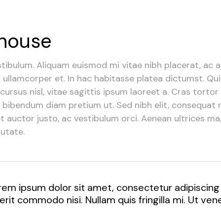
mhouse
ibulum. Aliquam euismod mi vitae nibh placerat, ac au
s ullamcorper et. In hac habitasse platea dictumst. Qu
cursus nisl, vitae sagittis ipsum laoreet a. Cras tortor 
id bibendum diam pretium ut. Sed nibh elit, consequat 
met auctor justo, ac vestibulum orci. Aenean ultrices ma
putate.
rem ipsum dolor sit amet, consectetur adipiscing
erit commodo nisi. Nullam quis fringilla mi. Ut ve