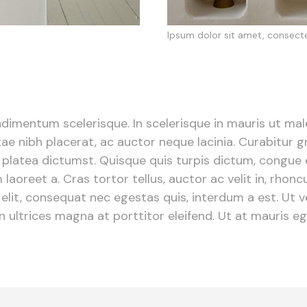
Ipsum dolor sit amet, consect
ndimentum scelerisque. In scelerisque in mauris ut m
e nibh placerat, ac auctor neque lacinia. Curabitur gra
platea dictumst. Quisque quis turpis dictum, congue es
 laoreet a. Cras tortor tellus, auctor ac velit in, rhon
lit, consequat nec egestas quis, interdum a est. Ut ven
 ultrices magna at porttitor eleifend. Ut at mauris ege