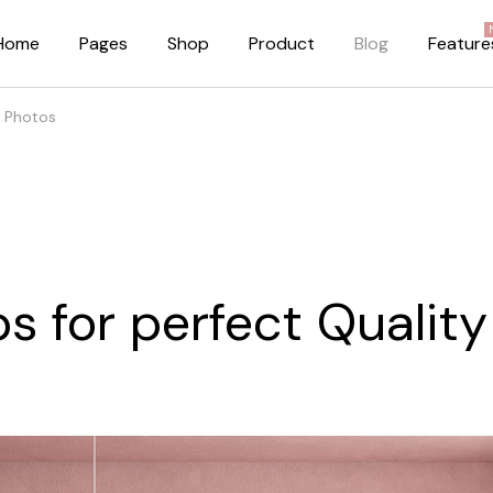
Home
Pages
Shop
Product
Blog
Feature
y Photos
About Me
Right Sidebar
About Us
Standard Blog Lis
Our Brands
No Sidebar
Pricing Plans
Post Types
ps for perfect Qualit
FAQ Page
Our Team
Privacy Policy
Coming Soon Dark
Coming Soon Light